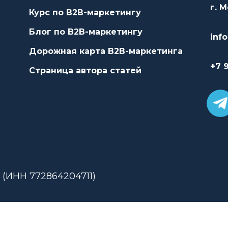
г. 
Курс по B2B-маркетингу
Блог по B2B-маркетингу
inf
Дорожная карта B2B-маркетинга
+7 9
Страница автора статей
(ИНН 772864204711)