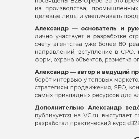
посвящены B2B-сфере. За это вре
из производства, промышленных 
целевые лиды и увеличивать про
Александр — основатель и руко
лично участвует в разработке ст
счету агентства уже более 80 ре
направлений: вступление в СРО, 
форм, охрана объектов, разметка 
Александр — автор и ведущий пр
берёт интервью у топовых маркет
стратегиям продвижения, SEO, ко
самых прикладных ресурсов для в
Дополнительно Александр ведё
публикуется на VC.ru, выступает
разработал практический курс «B2