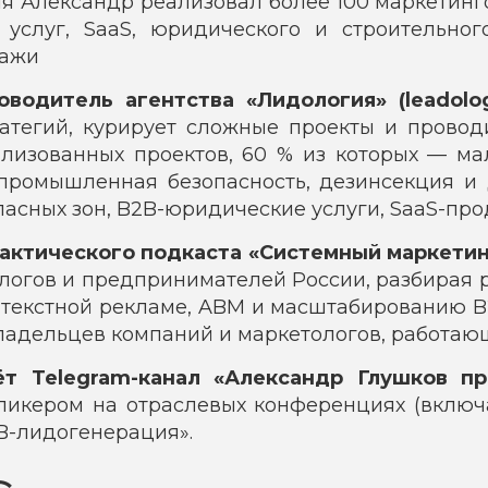
мя Александр реализовал более 100 маркетинг
услуг, SaaS, юридического и строительног
дажи
водитель агентства «Лидология» (leadolog
ратегий, курирует сложные проекты и провод
ализованных проектов, 60 % из которых — м
промышленная безопасность, дезинсекция и 
опасных зон, B2B-юридические услуги, SaaS-пр
актического подкаста «Системный маркетинг
ологов и предпринимателей России, разбирая 
нтекстной рекламе, ABM и масштабированию B2
ладельцев компаний и маркетологов, работающ
т Telegram-канал «Александр Глушков п
 спикером на отраслевых конференциях (вклю
B-лидогенерация».