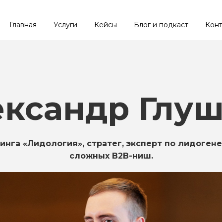
Главная
Услуги
Кейсы
Блог и подкаст
Конт
ксандр Глу
инга «Лидология», стратег, эксперт по лидоген
сложных B2B-ниш.