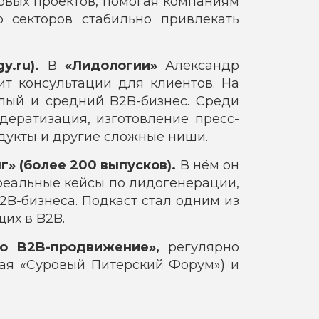
овых проектов, помогая компаниям
о секторов стабильно привлекать
y.ru).
В
«Лидологии»
Александр
ит консультации для клиентов. На
алый и средний B2B-бизнес. Среди
дератизация, изготовление пресс-
одукты и другие сложные ниши.
» (более 200 выпусков).
В нём он
реальные кейсы по лидогенерации,
B-бизнеса. Подкаст стал одним из
их в B2B.
ро B2B-продвижение»,
регулярно
чая «Суровый Питерский Форум») и