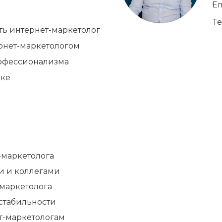
Em
Te
ть интернет-маркетолог
ернет-маркетологом
рофессионализма
нке
т-маркетолога
ми и коллегами
-маркетолога
 стабильности
ет-маркетологам