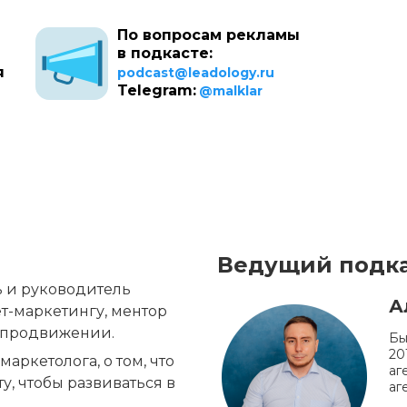
По вопросам рекламы
в подкасте:
я
podcast@leadology.ru
Telegram:
@malklar
Ведущий подка
В гостях Татьяна Хромогина, основатель и руководитель 
А
ет-маркетингу, ментор 
н-продвижении.
Бы
20
ркетолога, о том, что 
аг
 чтобы развиваться в 
аг