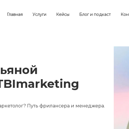
Главная
Услуги
Кейсы
Блог и подкаст
Кон
тьяной
TBImarketing
ркетолог? Путь фрилансера и менеджера.