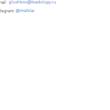
glushkov@leadology.ru
ail
@malklar
legram