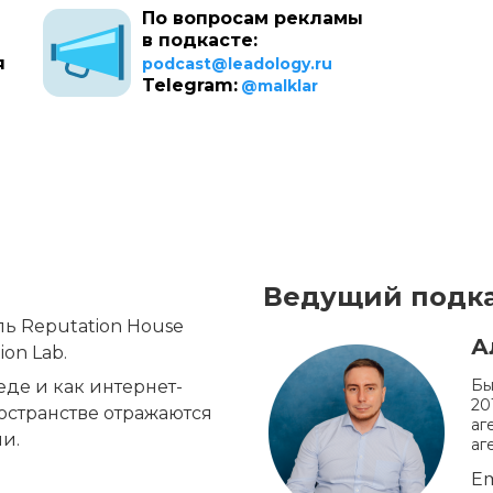
По вопросам рекламы
в подкасте:
я
podcast@leadology.ru
Telegram:
@malklar
Ведущий подка
ь Reputation House 
А
ion Lab.
Бы
де и как интернет-
20
странстве отражаются 
аг
и.
аг
Em