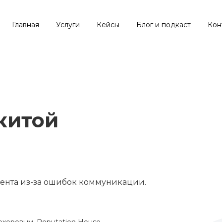
Главная
Услуги
Кейсы
Блог и подкаст
Кон
китой
иента из-за ошибок коммуникации.