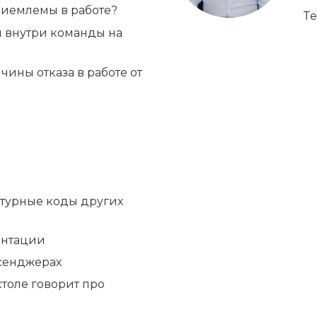
иемлемы в работе?
Te
 внутри команды на 
ины отказа в работе от 
ьтурные коды других 
зентации
ссенджерах
толе говорит про 