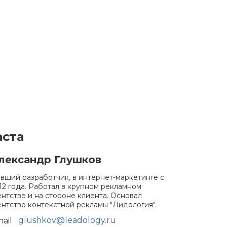
ста
лександр Глушков
вший разработчик, в интернет-маркетинге с
12 года. Работал в крупном рекламном
ентстве и на стороне клиента. Основал
ентство контекстной рекламы "Лидология".
glushkov@leadology.ru
ail