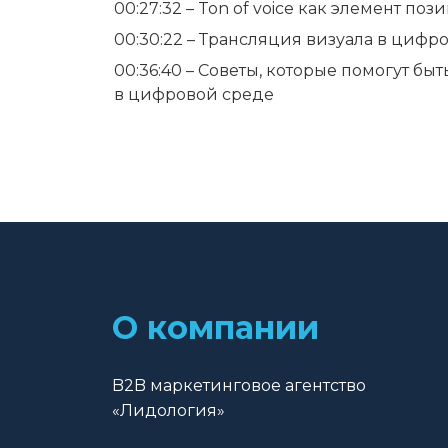
00:27:32 – Ton of voice как элемент п
00:30:22 – Трансляция визуала в цифр
00:36:40 – Советы, которые помогут бы
в цифровой среде
О компании
B2B маркетинговое агентство
«Лидология»