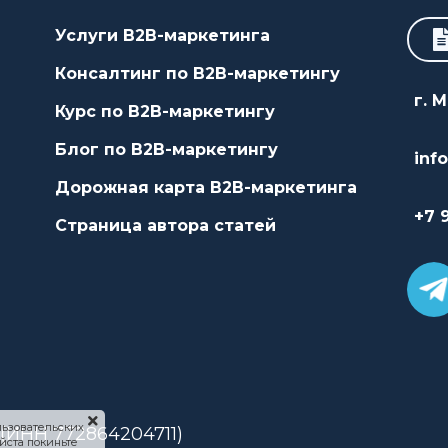
Услуги B2B-маркетинга
Консалтинг по B2B-маркетингу
г. 
Курс по B2B-маркетингу
Блог по B2B-маркетингу
inf
Дорожная карта B2B-маркетинга
+7 
Страница автора статей
ользовательских
(ИНН 772864204711)
йста покиньте