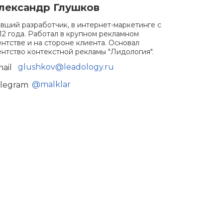
лександр Глушков
вший разработчик, в интернет-маркетинге с
12 года. Работал в крупном рекламном
ентстве и на стороне клиента. Основал
ентство контекстной рекламы "Лидология".
glushkov@leadology.ru
ail
@malklar
legram