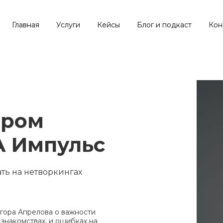
Главная
Услуги
Кейсы
Блог и подкаст
Кон
ором
А Импульс
ать на нетворкингах
гора Апрелова о важности
 знакомствах, и ошибках на