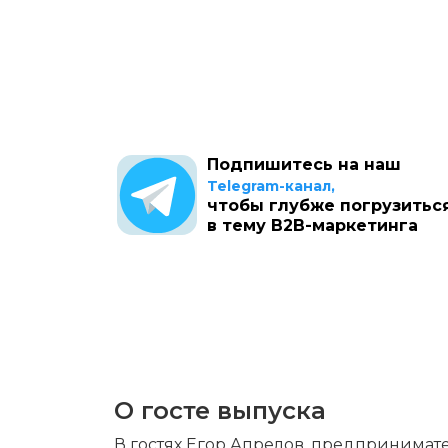
Подпишитесь на наш
Telegram-канал,
чтобы глубже погрузитьс
в тему B2B-маркетинга
О госте выпуска
В гостях Егор Апрелов, предпринимател