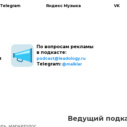
Telegram
Яндекс Музыка
VK
По вопросам рекламы
в подкасте:
я
podcast@leadology.ru
Telegram:
@malklar
Ведущий подка
ь, маркетолог, 