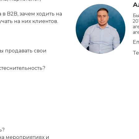
А
в B2B, зачем ходить на 
Бы
20
чать на них клиентов.
аг
аг
Em
ы продавать свои 
Te
стеснительность?
?

 на мероприятиях и 