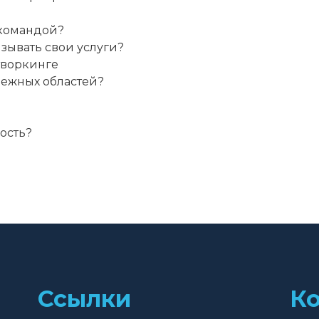
командой?

язывать свои услуги?

творкинге

межных областей?

ность?
Ссылки
К