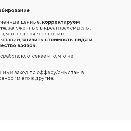
абирование
ученные данные,
корректируем
та
, заложенные в креативах смыслы,
ы, что позволяет повысить
ампаний,
снизить стоимость лида и
ество заявок.
сработало, отсекаем то, что не
шный заход по офферу/смыслам в
реносим его в другие.