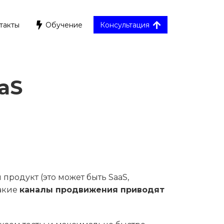
такты
Обучение
Консультация
aS
продукт (это может быть SaaS,
какие
каналы продвижения приводят