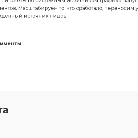
 гипотезы по системным источникам трафика, запус
иентов. Масштабируем то, что сработало, переносим
ждённый источник лидов
.
рименты
.
та