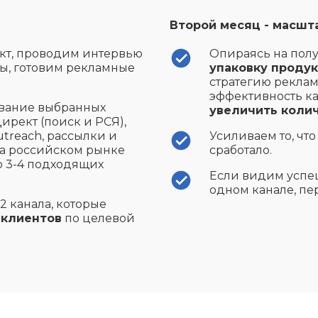
Второй месяц - масшт
укт, проводим интервью
Опираясь на пол
ы, готовим рекламные
упаковку продук
стратегию реклам
эффективность к
ование выбранных
увеличить колич
ирект (поиск и РСЯ),
outreach, рассылки и
Усиливаем то, что 
на российском рынке
сработало.
о 3-4 подходящих
Если видим успе
одном канале, пе
–2 канала, которые
 клиентов
по целевой