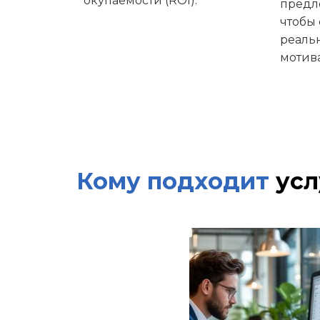
окупаемости (ROI).
предл
чтобы 
реаль
мотив
Кому подходит
усл