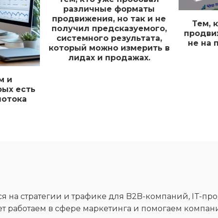
различные форматы
продвижения, но так и не
Тем, 
получил предсказуемого,
продви
системного результата,
не на 
который можно измерить в
лидах и продажах.
м и
рых есть
потока
 на стратегии и трафике для B2B-компаний, IT-про
лет работаем в сфере маркетинга и помогаем компа