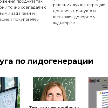
ожения продукта так,
решения лучше передают
они точно совпадали с
ценность продукта и
ными задачами и
вызывают доверие у
ацией покупателей.
аудитории.
уга по лидогенерации
Тем, кто уже пробовал