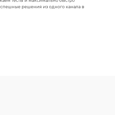
каем тесты и максимально быстро
 успешные решения из одного канала в